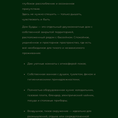
глубокое расслабление и осознанное
присутствие.
Здесь не нужно спешить — только дышать,
чувствовать и быть.
Дом Будды — это отдельный двухкомнатные дом с
собственной закрытой территорией,
расположенный рядом с бассейном. Спокойное,
уединённое и просторное пространство, где есть
всё необходимое для тихого и независимого
проживания:
Две уютные комнаты с атмосферой покоя;
Собственная ванная с душем, туалетом, феном и
гигиеническими принадлежностями;
Полностью оборудованная кухня: холодильник,
газовая плита, блендер, электрический чайник,
посуда и столовые приборы;
Воздушное, тихое окружение — идеально для
размышлений, отдыха или сосредоточенной