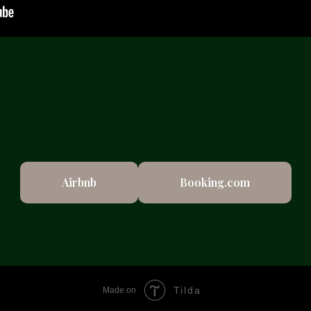
Airbnb
Booking.com
Tilda
Made on